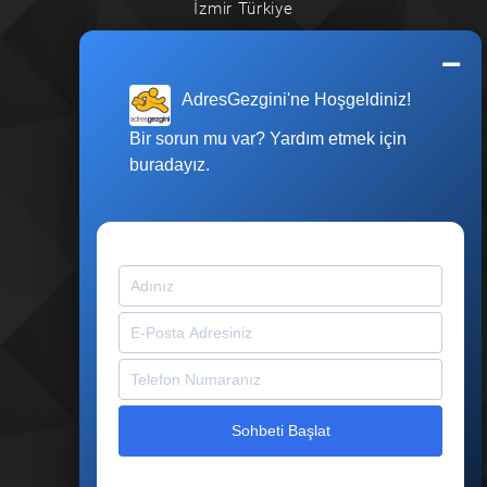
İzmir Türkiye
destek@adresgezgini.com
Gizlilik Sözleşmesi