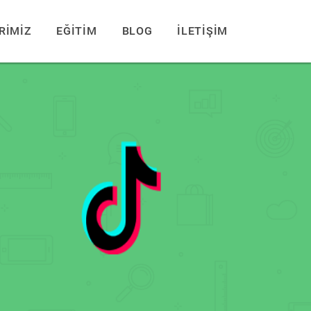
RİMİZ
EĞİTİM
BLOG
İLETİŞİM
ş