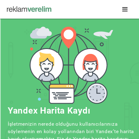
Yandex Harita Kaydı
İşletmenizin nerede olduğunu kullanıcılarınıza
söylemenin en kolay yollarından biri Yandex’te harita
kaydı oluşturmaktır. Siz de Yandex harita kaydınızı